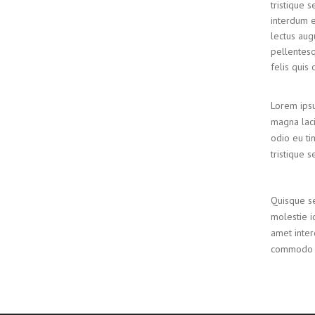
tristique 
interdum e
lectus aug
pellentesq
felis quis 
Lorem ipsu
magna laci
odio eu tin
tristique s
Quisque se
molestie id
amet inter
commodo co